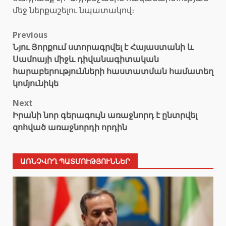
մեջ ներքաշելու նպատակով։
Post
Previous
Նյու Յորքում ստորագրվել է Հայաստանի և
navigation
Սամոայի միջև դիվանագիտական
հարաբերությունների հաստատման համատեղ
կոմյունիկե
Next
Իրանի նոր գերագույն առաջնորդ է ընտրվել
զոհված առաջնորդի որդին
ԱՌՆՉՎՈՂ ՊԱՏՄՈՒԹՅՈՒՆՆԵՐ