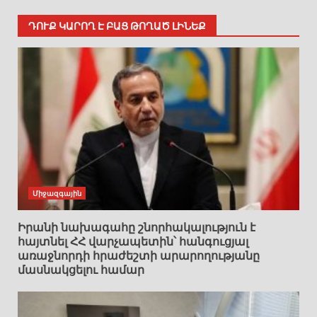
ԴՈՒՔ ԿԱՐՈՂ Է ԲԱՑ ԹՈՂԱԾ ԼԻՆԵՔ
Միջազգային
Իրանի նախագահը շնորհակալություն է
հայտնել ՀՀ վարչապետին՝ հանգուցյալ
առաջնորդի հրաժեշտի արարողությանը
մասնակցելու համար