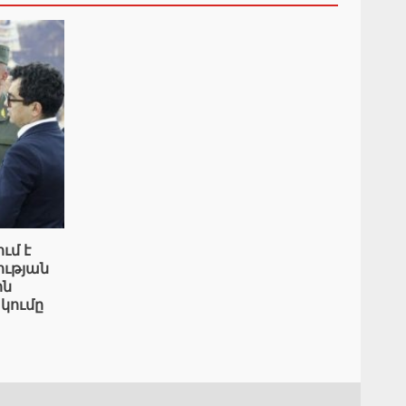
ւմ է
ւթյան
ին
կումը