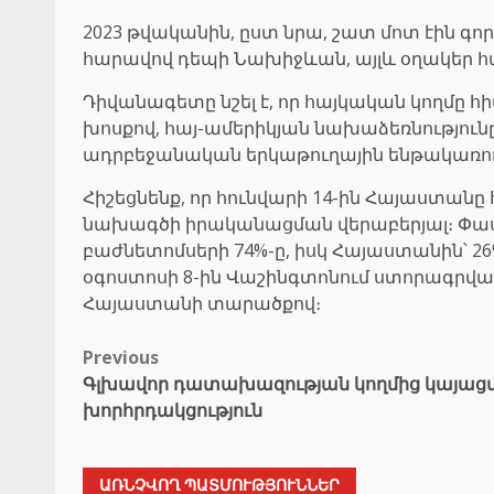
2023 թվականին, ըստ նրա, շատ մոտ էին գ
հարավով դեպի Նախիջևան, այլև օղակեր 
Դիվանագետը նշել է, որ հայկական կողմը հի
խոսքով, հայ-ամերիկյան նախաձեռնությունը
ադրբեջանական երկաթուղային ենթակառուց
Հիշեցնենք, որ հունվարի 14-ին Հայաստա
նախագծի իրականացման վերաբերյալ։ Փաստ
բաժնետոմսերի 74%-ը, իսկ Հայաստանին՝ 2
օգոստոսի 8-ին Վաշինգտոնում ստորագրվա
Հայաստանի տարածքով։
Post
Previous
Գլխավոր դատախազության կողմից կայացվ
navigation
խորհրդակցություն
ԱՌՆՉՎՈՂ ՊԱՏՄՈՒԹՅՈՒՆՆԵՐ