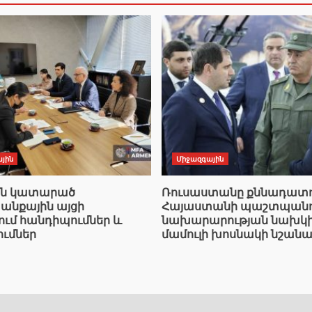
յին
Միջազգային
ան կատարած
Ռուսաստանը քննադատո
նքային այցի
Հայաստանի պաշտպանո
ում հանդիպումներ և
նախարարության նախկ
ումներ
մամուլի խոսնակի նշանա