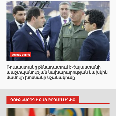
Միջազգային
Ռուսաստանը քննադատում է Հայաստանի
պաշտպանության նախարարության նախկին
մամուլի խոսնակի նշանակումը
ԴՈՒՔ ԿԱՐՈՂ Է ԲԱՑ ԹՈՂԱԾ ԼԻՆԵՔ