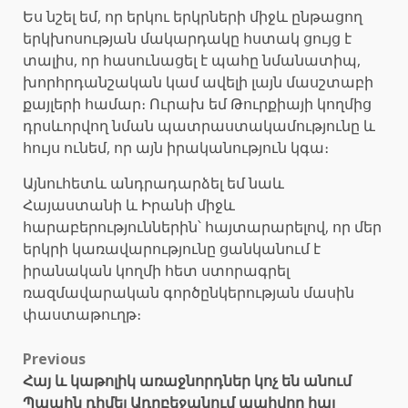
Ես նշել եմ, որ երկու երկրների միջև ընթացող
երկխոսության մակարդակը հստակ ցույց է
տալիս, որ հասունացել է պահը նմանատիպ,
խորհրդանշական կամ ավելի լայն մասշտաբի
քայլերի համար։ Ուրախ եմ Թուրքիայի կողմից
դրսևորվող նման պատրաստակամությունը և
հույս ունեմ, որ այն իրականություն կգա։
Այնուհետև անդրադարձել եմ նաև
Հայաստանի և Իրանի միջև
հարաբերություններին՝ հայտարարելով, որ մեր
երկրի կառավարությունը ցանկանում է
իրանական կողմի հետ ստորագրել
ռազմավարական գործընկերության մասին
փաստաթուղթ։
Post
Previous
Հայ և կաթոլիկ առաջնորդներ կոչ են անում
navigation
Պապին դիմել Ադրբեջանում պահվող հայ