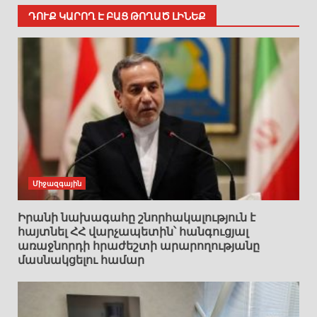
ԴՈՒՔ ԿԱՐՈՂ Է ԲԱՑ ԹՈՂԱԾ ԼԻՆԵՔ
Միջազգային
Իրանի նախագահը շնորհակալություն է
հայտնել ՀՀ վարչապետին՝ հանգուցյալ
առաջնորդի հրաժեշտի արարողությանը
մասնակցելու համար