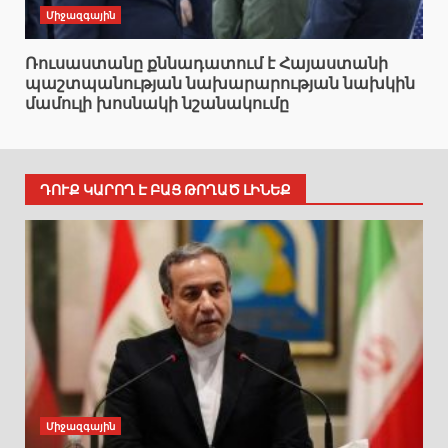
Միջազգային
Ռուսաստանը քննադատում է Հայաստանի
պաշտպանության նախարարության նախկին
մամուլի խոսնակի նշանակումը
ԴՈՒՔ ԿԱՐՈՂ Է ԲԱՑ ԹՈՂԱԾ ԼԻՆԵՔ
Միջազգային