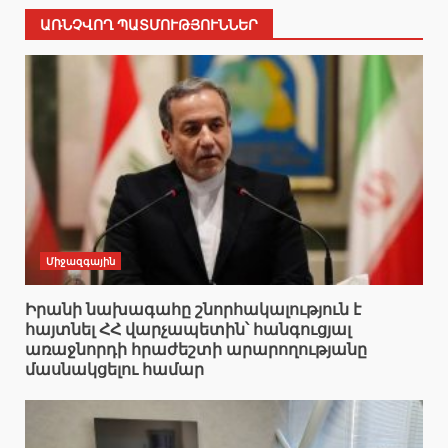
ԱՌՆՉՎՈՂ ՊԱՏՄՈՒԹՅՈՒՆՆԵՐ
Միջազգային
Իրանի նախագահը շնորհակալություն է
հայտնել ՀՀ վարչապետին՝ հանգուցյալ
առաջնորդի հրաժեշտի արարողությանը
մասնակցելու համար