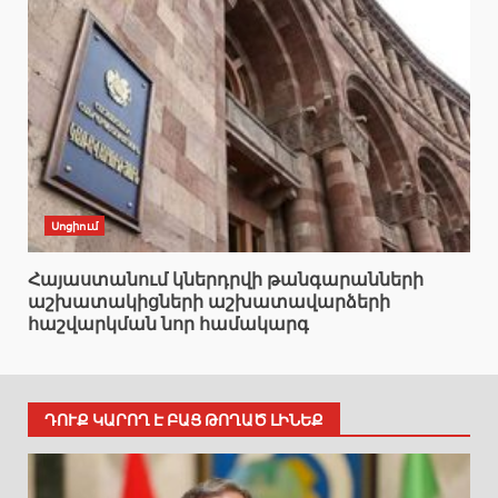
Սոցիում
Հայաստանում կներդրվի թանգարանների
աշխատակիցների աշխատավարձերի
հաշվարկման նոր համակարգ
ԴՈՒՔ ԿԱՐՈՂ Է ԲԱՑ ԹՈՂԱԾ ԼԻՆԵՔ