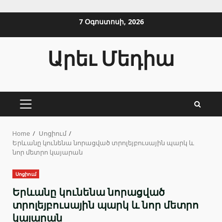
Skip
7 Օգոստոսի, 2026
to
content
Արեւ Մեդիա
PRIMARY
MENU
Home
Սոցիում
Երևանը կունենա նորացված տրոլեյբուսային պարկ և
նոր մետրո կայարան
Սոցիում
Երևանը կունենա նորացված
տրոլեյբուսային պարկ և նոր մետրո
կայարան