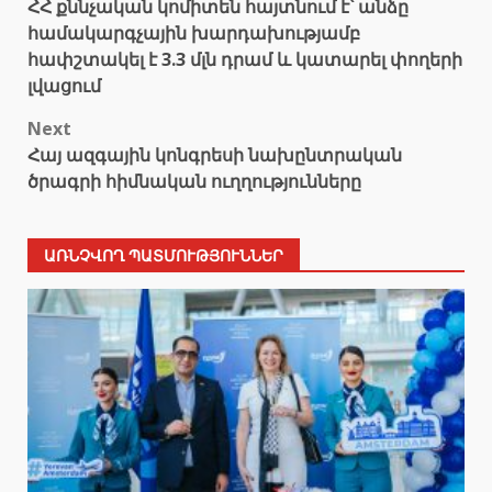
ՀՀ քննչական կոմիտեն հայտնում է՝ անձը
navigation
համակարգչային խարդախությամբ
հափշտակել է 3.3 մլն դրամ և կատարել փողերի
լվացում
Next
Հայ ազգային կոնգրեսի նախընտրական
ծրագրի հիմնական ուղղությունները
ԱՌՆՉՎՈՂ ՊԱՏՄՈՒԹՅՈՒՆՆԵՐ