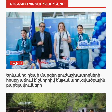
ԱՌՆՉՎՈՂ ՊԱՏՄՈՒԹՅՈՒՆՆԵՐ
Սոցիում
Երևանից դեպի մարզեր բուժաշխատողների
հոսքը աճում է՝ շնորհիվ ենթակառուցվածքային
բարելավումների