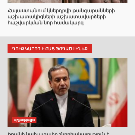
Հայաստանում կներդրվի թանգարանների
աշխատակիցների աշխատավարձերի
հաշվարկման նոր համակարգ
ԴՈՒՔ ԿԱՐՈՂ Է ԲԱՑ ԹՈՂԱԾ ԼԻՆԵՔ
Միջազգային
Իրանի նախագահը շնորհակալություն է