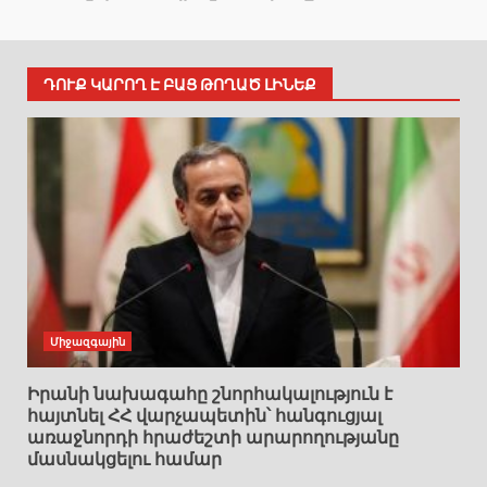
ԴՈՒՔ ԿԱՐՈՂ Է ԲԱՑ ԹՈՂԱԾ ԼԻՆԵՔ
Միջազգային
Իրանի նախագահը շնորհակալություն է
հայտնել ՀՀ վարչապետին՝ հանգուցյալ
առաջնորդի հրաժեշտի արարողությանը
մասնակցելու համար