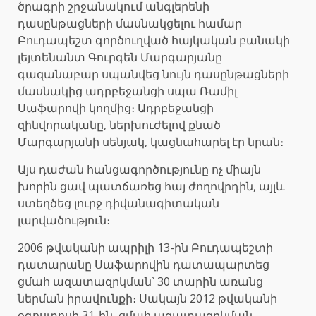
ծրագրի շրջանակում անգլերենի
դասընթացների մասնակցելու համար
Բուդապեշտ գործուղված հայկական բանակի
լեյտենանտ Գուրգեն Մարգարյանը
գազանաբար սպանվեց նույն դասընթացների
մասնակից ադրբեջանցի սպա Ռամիլ
Սաֆարովի կողմից։ Ադրբեջանցի
զինվորականը, ներխուժելով քնած
Մարգարյանի սենյակ, կացնահարել էր նրան։
Այս դաժան հանցագործությունը ոչ միայն
խորին ցավ պատճառեց հայ ժողովրդին, այլև
ստեղծեց լուրջ դիվանագիտական
լարվածություն։
2006 թվականի ապրիլի 13-ին Բուդապեշտի
դատարանը Սաֆարովին դատապարտեց
ցմահ ազատազրկման՝ 30 տարին առանց
ներման իրավունքի։ Սակայն 2012 թվականի
օգոստոսի 31-ին, ցմահ ազատազրկման