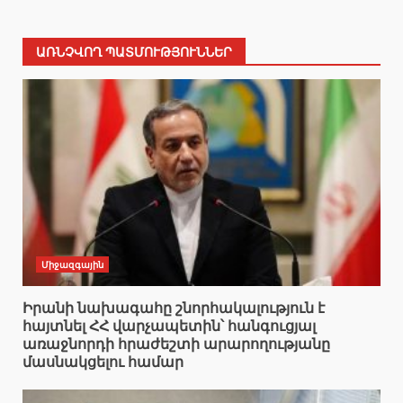
ԱՌՆՉՎՈՂ ՊԱՏՄՈՒԹՅՈՒՆՆԵՐ
Միջազգային
Իրանի նախագահը շնորհակալություն է
հայտնել ՀՀ վարչապետին՝ հանգուցյալ
առաջնորդի հրաժեշտի արարողությանը
մասնակցելու համար