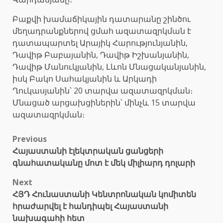
Բաքվի խամաճիկային դատարանը շինծու
մեղադրանքներով ցմահ ազատազրկման է
դատապարտել Արայիկ Հարությունյանին,
Դավիթ Բաբայանին, Դավիթ Իշխանյանին,
Դավիթ Մանուկյանին, Լևոն Մնացականյանին,
իսկ Բակո Սահակյանին և Արկադի
Ղուկասյանին՝ 20 տարվա ազատազրկման։
Մնացած արցախցիներին՝ մինչև 15 տարվա
ազատազրկման։
Post
Previous
Հայաստանի էլեկտրական ցանցերի
navigation
գնահատականը մոտ է մեկ միլիարդ դոլարի
Next
ՀՅԴ Հունաստանի Կենտրոնական կոմիտեն
հրաժարվել է հանդիպել Հայաստանի
նախագահի հետ