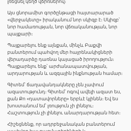
լռեցնել կեղծ վճիռներով։
Այս ցնորամիտ գործընթացի հայտարարած
«վերջակետը» իրականում նոր սկիզբ է։ Սկիզբ՝
նոր համառության, նոր վճռականության, նոր
պայքարի։
Պայքարելու ենք այնքան, մինչև Բաքվի
բանտերում պահվող մեր հայրենակիցների
վերադարձը դառնա կայացած իրողություն։
Պայքարելու ենք՝ արժանապատվության,
արդարության և ազգային ինքնության համար։
Գիտեմ՝ ճաղավանդակները չեն չափում
ազատությունդ։ Գիտեմ՝ ոգով ավելի ազատ ես,
քան Քո «դատավորները» երբևէ կլինեն։ Եվ ես
խոստանում եմ՝ լռություն չի լինելու։
Հաշտություն չի լինելու անարդարության հետ։
Հիշեցնենք, որ ադրբեջանական բանտերում
պահվող հայ ռազմագերիների և