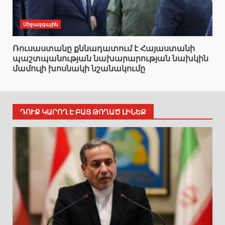
Միջազգային
Ռուսաստանը քննադատում է Հայաստանի
պաշտպանության նախարարության նախկին
մամուլի խոսնակի նշանակումը
ԴՈՒՔ ԿԱՐՈՂ Է ԲԱՑ ԹՈՂԱԾ ԼԻՆԵՔ