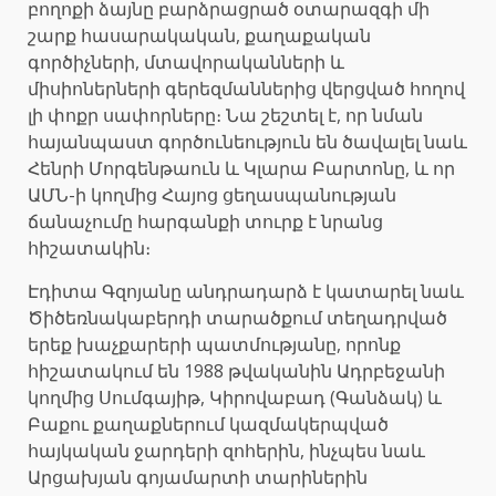
բողոքի ձայնը բարձրացրած օտարազգի մի
շարք հասարակական, քաղաքական
գործիչների, մտավորականների և
միսիոներների գերեզմաններից վերցված հողով
լի փոքր սափորները։ Նա շեշտել է, որ նման
հայանպաստ գործունեություն են ծավալել նաև
Հենրի Մորգենթաուն և Կլարա Բարտոնը, և որ
ԱՄՆ-ի կողմից Հայոց ցեղասպանության
ճանաչումը հարգանքի տուրք է նրանց
հիշատակին։
Էդիտա Գզոյանը անդրադարձ է կատարել նաև
Ծիծեռնակաբերդի տարածքում տեղադրված
երեք խաչքարերի պատմությանը, որոնք
հիշատակում են 1988 թվականին Ադրբեջանի
կողմից Սումգայիթ, Կիրովաբադ (Գանձակ) և
Բաքու քաղաքներում կազմակերպված
հայկական ջարդերի զոհերին, ինչպես նաև
Արցախյան գոյամարտի տարիներին