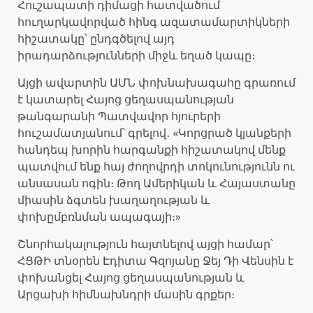
Հուշապատի դիմացի հատվածում
հուղարկավորված հինգ ազատամարտիկների
հիշատակը՝ ընդգծելով այդ
իրադարձությունների միջև եղած կապը։
Այցի ավարտին ԱՄՆ փոխնախագահը գրառում
է կատարել Հայոց ցեղասպանության
թանգարանի Պատվավոր հյուրերի
հուշամատյանում՝ գրելով․ «Կորցրած կյանքերի
հանդեպ խորին հարգանքի հիշատակով մենք
պատվում ենք հայ ժողովրդի տոկունությունն ու
անսասան ոգին։ Թող Ամերիկան և Հայաստանը
միասին ձգտեն խաղաղության և
փոխըմբռնման ապագայի։»
Շնորհակալություն հայտնելով այցի համար՝
ՀՑԹԻ տնօրեն Էդիտա Գզոյանը Ջեյ Դի Վենսին է
փոխանցել Հայոց ցեղասպանության և
Արցախի հիմնախնդրի մասին գրքեր։