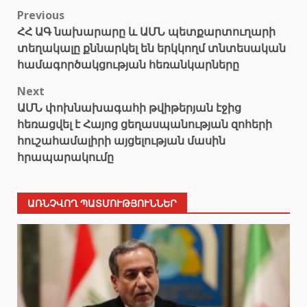
Post
Previous
ՀՀ ԱԳ նախարարը և ԱՄՆ պետքարտուղարի
navigation
տեղակալը քննարկել են երկկողմ տնտեսական
համագործակցության հեռանկարները
Next
ԱՄՆ փոխնախագահի թվիթերյան էջից
հեռացվել է Հայոց ցեղասպանության զոհերի
հուշահամալիրի այցելության մասին
հրապարակումը
ԱՌՆՉՎՈՂ ՊԱՏՄՈՒԹՅՈՒՆՆԵՐ