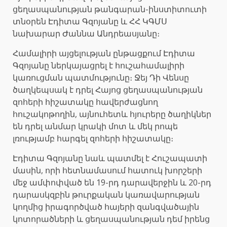
ցեղասպանության թանգարան-ինստիտուտի
տնօրեն Էդիտա Գզոյանը և ՀՀ ԿԳՄՍ
նախարար Ժաննա Անդրեասյանը։
Համալիրի այցելության ընթացքում Էդիտա
Գզոյանը ներկայացրել է հուշահամալիրի
կառուցման պատմությունը։ Ջեյ Դի Վենսը
ծաղկեպսակ է դրել Հայոց ցեղասպանության
զոհերի հիշատակը հավերժացնող
հուշակոթողին, այնուհետև հյուրերը ծաղիկներ
են դրել անմար կրակի մոտ և մեկ րոպե
լռությամբ հարգել զոհերի հիշատակը։
Էդիտա Գզոյանը նաև պատմել է Հուշապատի
մասին, որի հետնամասում հատուկ խորշերի
մեջ ամփոփված են 19-րդ դարավերջին և 20-րդ
դարասկզբին թուրքական կառավարության
կողմից իրագործված հայերի զանգվածային
կոտորածների և ցեղասպանության դեմ իրենց