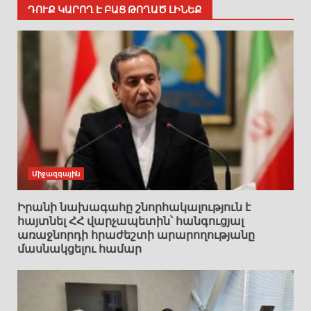
ԴՈՒՔ ԿԱՐՈՂ Է ԲԱՑ ԹՈՂԱԾ ԼԻՆԵՔ
Միջազգային
Իրանի նախագահը շնորհակալություն է
հայտնել ՀՀ վարչապետին՝ հանգուցյալ
առաջնորդի հրաժեշտի արարողությանը
մասնակցելու համար