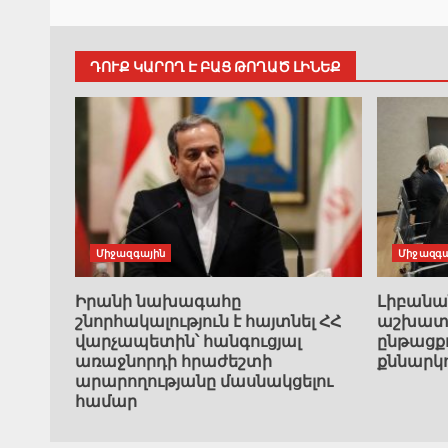
ԴՈՒՔ ԿԱՐՈՂ Է ԲԱՑ ԹՈՂԱԾ ԼԻՆԵՔ
Միջազգային
Միջազգա
Իրանի նախագահը
Լիբան
շնորհակալություն է հայտնել ՀՀ
աշխատա
վարչապետին՝ հանգուցյալ
ընթացք
առաջնորդի հրաժեշտի
քննարկ
արարողությանը մասնակցելու
համար