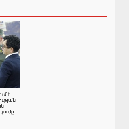
ւմ է
ւթյան
ին
կումը