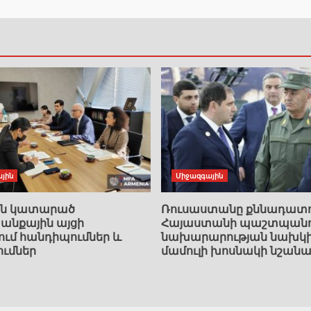
յին
Միջազգային
ան կատարած
Ռուսաստանը քննադատո
նքային այցի
Հայաստանի պաշտպանո
ում հանդիպումներ և
նախարարության նախկ
ումներ
մամուլի խոսնակի նշանա