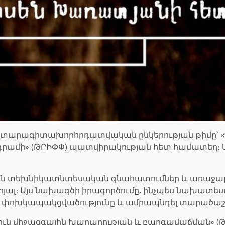
արտարագիտախորհրդատվական ընկերության թիմը՝ «Գ
ադրամի» (ԹՐԻՓՓ) պատվիրակության հետ համատեղ։ Ա
են տեխնիկատնտեսական գնահատումներ և առաջարկն
յալ։ Այս նախագծի իրագործումը, ինչպես նախատես
ջև փոխկապակցվածությունը և ամրապնդել տարածաշ
անուն միջազգային խաղաղության և բարգավաճման» 