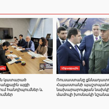
յին
Միջազգային
ան կատարած
Ռուսաստանը քննադատո
նքային այցի
Հայաստանի պաշտպանո
ում հանդիպումներ և
նախարարության նախկ
ումներ
մամուլի խոսնակի նշանա