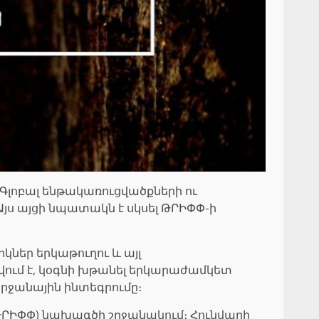
լոբալ ենթակառուցվածքների ու
յս այցի նպատակն է սկսել ԹՐԻՓՓ-ի
եր երկաթուղու և այլ
վում է, կօգնի խթանել երկարաժամկետ
րջանային ինտեգրումը։
(ԹՐԻՓՓ) նախագծի շրջանակում։ Հունվարի