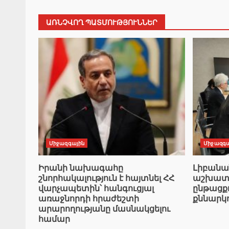
ԱՌՆՉՎՈՂ ՊԱՏՄՈՒԹՅՈՒՆՆԵՐ
Միջազգային
Միջազգա
Իրանի նախագահը
Լիբան
շնորհակալություն է հայտնել ՀՀ
աշխատա
վարչապետին՝ հանգուցյալ
ընթացք
առաջնորդի հրաժեշտի
քննարկ
արարողությանը մասնակցելու
համար