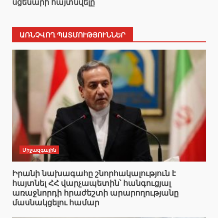
սցենարի հայտնվելը
ԱՌՆՉՎՈՂ ՊԱՏՄՈՒԹՅՈՒՆՆԵՐ
Միջազգային
Իրանի նախագահը շնորհակալություն է
հայտնել ՀՀ վարչապետին՝ հանգուցյալ
առաջնորդի հրաժեշտի արարողությանը
մասնակցելու համար