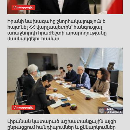
Միջազգային
Իրանի նախագահը շնորհակալություն է
հայտնել ՀՀ վարչապետին՝ հանգուցյալ
առաջնորդի հրաժեշտի արարողությանը
մասնակցելու համար
Միջազգային
Լիբանան կատարած աշխատանքային այցի
ընթացքում հանդիպումներ և քննարկումներ