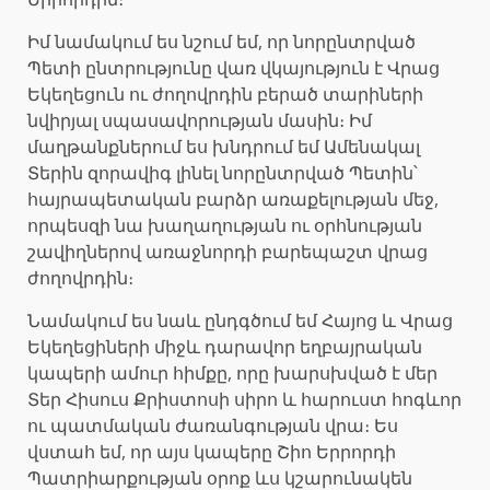
Իմ նամակում ես նշում եմ, որ նորընտրված
Պետի ընտրությունը վառ վկայություն է Վրաց
Եկեղեցուն ու ժողովրդին բերած տարիների
նվիրյալ սպասավորության մասին։ Իմ
մաղթանքներում ես խնդրում եմ Ամենակալ
Տերին զորավիգ լինել նորընտրված Պետին՝
հայրապետական բարձր առաքելության մեջ,
որպեսզի նա խաղաղության ու օրհնության
շավիղներով առաջնորդի բարեպաշտ վրաց
ժողովրդին։
Նամակում ես նաև ընդգծում եմ Հայոց և Վրաց
Եկեղեցիների միջև դարավոր եղբայրական
կապերի ամուր հիմքը, որը խարսխված է մեր
Տեր Հիսուս Քրիստոսի սիրո և հարուստ հոգևոր
ու պատմական ժառանգության վրա։ Ես
վստահ եմ, որ այս կապերը Շիո Երրորդի
Պատրիարքության օրոք ևս կշարունակեն