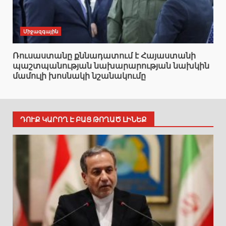
Միջազգային
Ռուսաստանը քննադատում է Հայաստանի
պաշտպանության նախարարության նախկին
մամուլի խոսնակի նշանակումը
ԴՈՒՔ ԿԱՐՈՂ Է ԲԱՑ ԹՈՂԱԾ ԼԻՆԵՔ