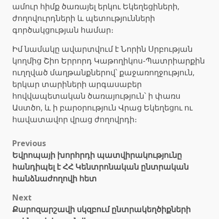
ամուր հիմք ծառայել երկու Եկեղեցիների,
ժողովուրդների և պետությունների
գործակցության համար։
Իմ նամակը ավարտվում է Նորին Սրբության
կողմից Շիո Երրորդ Կաթողիկոս-Պատրիարքին
ուղղված մաղթանքներով՝ քաջառողջություն,
երկար տարիների արգասաբեր
հովվապետական ծառայություն՝ ի փառս
Աստծո, և ի բարօրություն Վրաց Եկեղեցու ու
հավատավոր վրաց ժողովրդի։
Post
Previous
Եվրոպայի խորհրդի պատվիրակությունը
navigation
հանդիպել է ՀՀ Կենտրոնական ընտրական
հանձնաժողովի հետ
Next
Քարոզարշավի սկզբում ընտրակեղծիքների