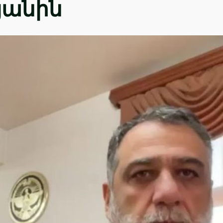
յանին