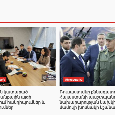
յին
Միջազգային
ան կատարած
Ռուսաստանը քննադատո
նքային այցի
Հայաստանի պաշտպանո
ում հանդիպումներ և
նախարարության նախկ
ումներ
մամուլի խոսնակի նշանա