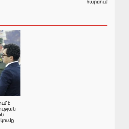
հարցում
ւմ է
ւթյան
ին
կումը