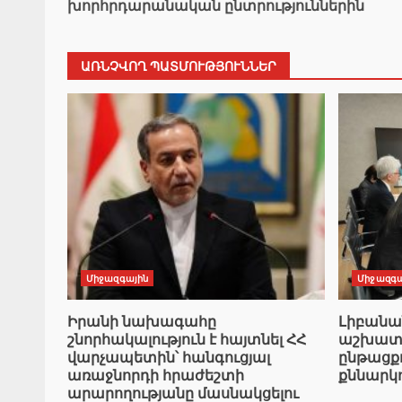
navigation
խորհրդարանական ընտրություններին
ԱՌՆՉՎՈՂ ՊԱՏՄՈՒԹՅՈՒՆՆԵՐ
Միջազգային
Միջազգա
Իրանի նախագահը
Լիբան
շնորհակալություն է հայտնել ՀՀ
աշխատա
վարչապետին՝ հանգուցյալ
ընթացք
առաջնորդի հրաժեշտի
քննարկ
արարողությանը մասնակցելու