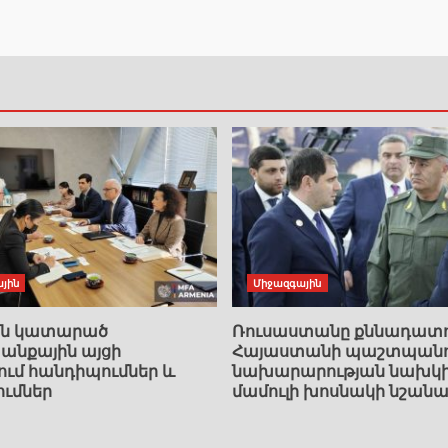
յին
Միջազգային
ան կատարած
Ռուսաստանը քննադատո
նքային այցի
Հայաստանի պաշտպանո
ում հանդիպումներ և
նախարարության նախկ
ումներ
մամուլի խոսնակի նշանա