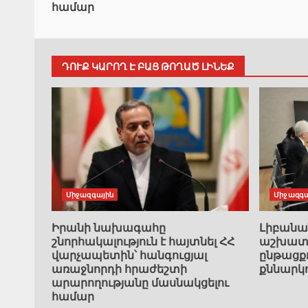
համար
ԴՈՒՔ ԿԱՐՈՂ Է ԲԱՑ ԹՈՂԱԾ ԼԻՆԵՔ
Միջազգային
Միջազգա
Իրանի նախագահը
Լիբան
շնորհակալություն է հայտնել ՀՀ
աշխատա
վարչապետին՝ հանգուցյալ
ընթացք
առաջնորդի հրաժեշտի
քննարկ
արարողությանը մասնակցելու
համար