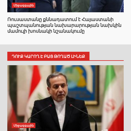
Միջազգային
Ռուսաստանը քննադատում է Հայաստանի
պաշտպանության նախարարության նախկին
մամուլի խոսնակի նշանակումը
ԴՈՒՔ ԿԱՐՈՂ Է ԲԱՑ ԹՈՂԱԾ ԼԻՆԵՔ
Միջազգային