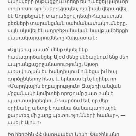
ամիսների ընթացքում տեղի են ունեցել կարևոր
փոփոխություններ։ Այսպես, ոչ միայն վերացվել
են Ադրբեջանի տարածքով դեպի Հայաստան
բեռների տարանցման սահմանափակումները,
այլև սկսվել են ադրբեջանական նավթամթերքի
մատակարարումները Հայաստան։
«Այլ կերպ ասած՝ մենք սկսել ենք
համագործակցել։ Այժմ մենք մեծացնում ենք մեր
ապրանքաշրջանառությունը։ Այսօր
առավոտյան ես հանդիպում ունեցա իմ հայ
գործընկերոջ հետ, և երկուսս էլ նշեցինք, որ
«Մարդկային եղբայրություն» Զայեդի անվան
մրցանակի կոմիտեի որոշումը շատ բան է
պարտավորեցնում։ Կարծում եմ, որ մեր
օրինակը պետք է դառնա ճանապարհային
քարտեզ մի շարք պետությունների համար», —
ասել է Ալիևը։
Իր հերթին ՀՀ վարչապետ Նիկոլ Փաշինյանը