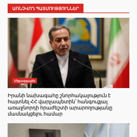
ԱՌՆՉՎՈՂ ՊԱՏՄՈՒԹՅՈՒՆՆԵՐ
Միջազգային
Իրանի նախագահը շնորհակալություն է
հայտնել ՀՀ վարչապետին՝ հանգուցյալ
առաջնորդի հրաժեշտի արարողությանը
մասնակցելու համար